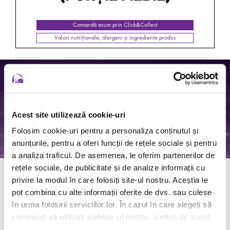
Comandă acum prin Click&Collect
Valori nutriționale, alergeni și ingrediente produs
Acest site utilizează cookie-uri
Folosim cookie-uri pentru a personaliza conținutul și
anunțurile, pentru a oferi funcții de rețele sociale și pentru
a analiza traficul. De asemenea, le oferim partenerilor de
rețele sociale, de publicitate și de analize informații cu
privire la modul în care folosiți site-ul nostru. Aceștia le
pot combina cu alte informații oferite de dvs. sau culese
SOFT TACO SUPREME
în urma folosirii serviciilor lor. În cazul în care alegeți să
continuați să utilizați website-ul nostru, sunteți de acord
cu utilizarea modulelor noastre cookie.