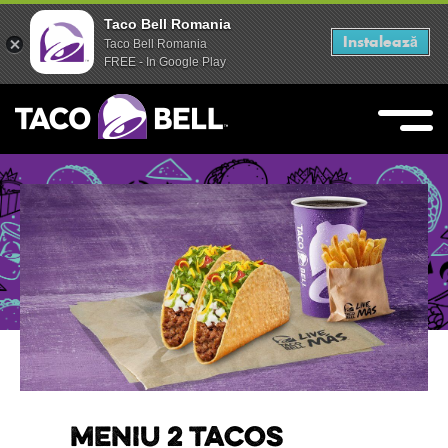
Taco Bell Romania
Taco Bell Romania
Instalează
Instalează
Taco Bell Romania
Taco Bell Romania
FREE - In Google Play
FREE - In Google Play
Skip
to
content
Live Mas
Taco Bell
MENIU 2 TACOS