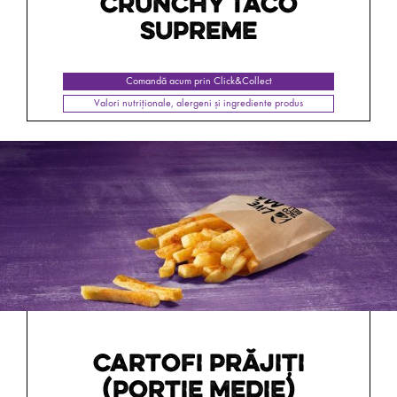
CRUNCHY TACO
SUPREME
Comandă acum prin Click&Collect
Valori nutriționale, alergeni și ingrediente produs
CARTOFI PRĂJIŢI
(PORŢIE MEDIE)