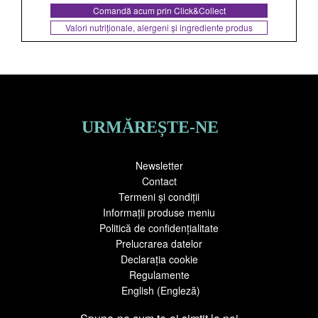
Comandă acum prin Click&Collect
Valori nutriționale, alergeni și ingrediente produs
URMĂREȘTE-NE
Newsletter
Contact
Termeni și condiții
Informații produse meniu
Politică de confidențialitate
Prelucrarea datelor
Declarația cookie
Regulamente
English
(
Engleză
)