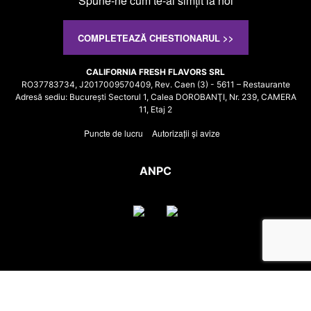
Spune-ne cum te-ai simţit la noi
COMPLETEAZĂ CHESTIONARUL >>
CALIFORNIA FRESH FLAVORS SRL
RO37783734, J2017009570409, Rev. Caen (3) - 5611 – Restaurante
Adresă sediu: Bucureşti Sectorul 1, Calea DOROBANŢI, Nr. 239, CAMERA
11, Etaj 2
Puncte de lucru
Autorizații și avize
ANPC