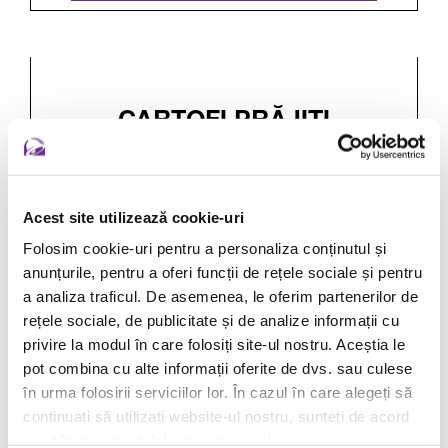
CARTOFI PRĂJIŢI
(PORŢIE MEDIE)
Comandă acum prin Click&Collect
Acest site utilizează cookie-uri
Valori nutriționale, alergeni și ingrediente produs
Folosim cookie-uri pentru a personaliza conținutul și
anunțurile, pentru a oferi funcții de rețele sociale și pentru
a analiza traficul. De asemenea, le oferim partenerilor de
rețele sociale, de publicitate și de analize informații cu
privire la modul în care folosiți site-ul nostru. Aceștia le
NACHOS (PORŢIE
pot combina cu alte informații oferite de dvs. sau culese
MEDIE)
în urma folosirii serviciilor lor. În cazul în care alegeți să
continuați să utilizați website-ul nostru, sunteți de acord
Comandă acum prin Click&Collect
cu utilizarea modulelor noastre cookie.