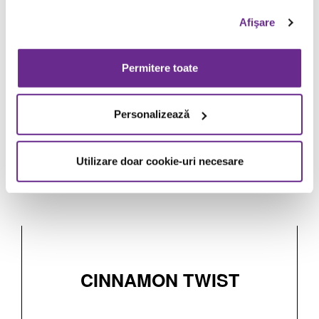
Valori nutriționale, alergeni și ingrediente produs
Afişare
Permitere toate
BĂUTURĂ
RĂCORITOARE
Personalizează
REUMPLERE 400 ML
Utilizare doar cookie-uri necesare
Comandă acum prin Click&Collect
Valori nutriționale, alergeni și ingrediente produs
CINNAMON TWIST