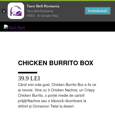
Taco Bell Romania
Taco Bell Romania
Instalează
Instalează
Taco Bell Romania
Taco Bell Romania
FREE - In Google Play
FREE - In Google Play
Skip
to
Taco Bell
content
Live Mas
CHICKEN BURRITO BOX
39.9 LEI
Când vrei más gust, Chicken Burrito Box e fix ce
ai nevoie. Vine cu 3 Chicken Nachos, un Crispy
Chicken Burrito, o porție medie de cartofi
prăjiți/Nachos sau o băutură răcoritoare la
400ml și Cinnamon Twist la desert.