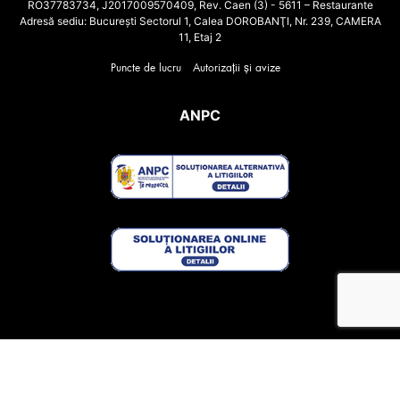
RO37783734, J2017009570409, Rev. Caen (3) - 5611 – Restaurante
Adresă sediu: Bucureşti Sectorul 1, Calea DOROBANŢI, Nr. 239, CAMERA
11, Etaj 2
Puncte de lucru
Autorizații și avize
ANPC