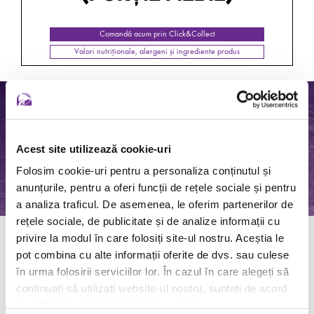
Comandă acum prin Click&Collect
Valori nutriționale, alergeni și ingrediente produs
Acest site utilizează cookie-uri
Folosim cookie-uri pentru a personaliza conținutul și
anunțurile, pentru a oferi funcții de rețele sociale și pentru
a analiza traficul. De asemenea, le oferim partenerilor de
rețele sociale, de publicitate și de analize informații cu
privire la modul în care folosiți site-ul nostru. Aceștia le
NACHOS (PORŢIE
pot combina cu alte informații oferite de dvs. sau culese
în urma folosirii serviciilor lor. În cazul în care alegeți să
MEDIE)
continuați să utilizați website-ul nostru, sunteți de acord
cu utilizarea modulelor noastre cookie.