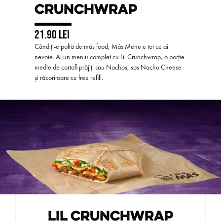
CRUNCHWRAP
21.90 LEI
Când ți-e poftă de más food, Más Menu e tot ce ai
nevoie. Ai un meniu complet cu Lil Crunchwrap, o porție
medie de cartofi prăjiți sau Nachos, sos Nacho Cheese
și răcoritoare cu free refill.
LIL CRUNCHWRAP