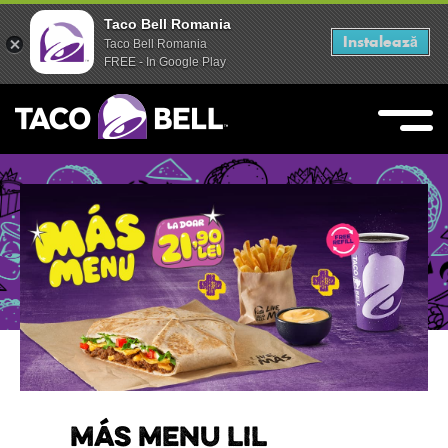
Taco Bell Romania
Taco Bell Romania
Instalează
Instalează
Taco Bell Romania
Taco Bell Romania
FREE - In Google Play
FREE - In Google Play
Skip
to
content
Live Mas
Taco Bell
MÁS MENU LIL