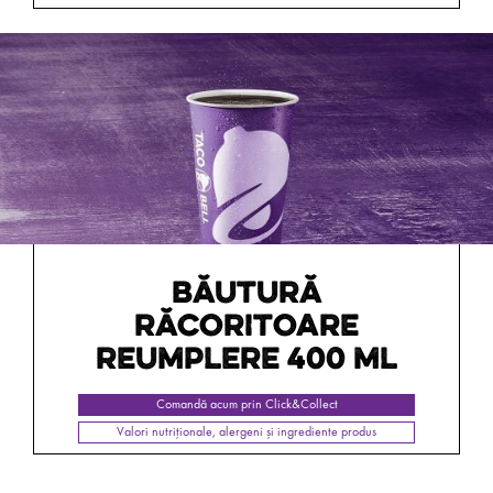
BĂUTURĂ
RĂCORITOARE
REUMPLERE 400 ML
Comandă acum prin Click&Collect
Valori nutriționale, alergeni și ingrediente produs