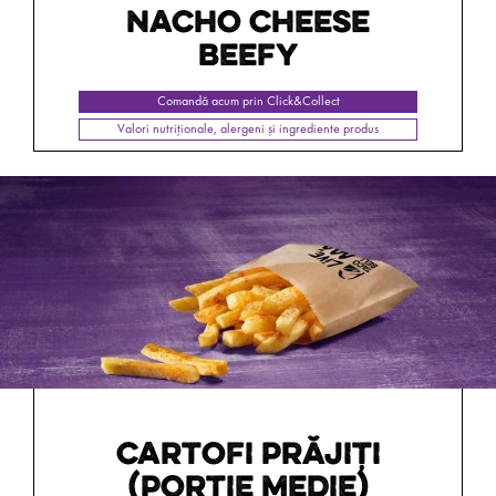
NACHO CHEESE
BEEFY
Comandă acum prin Click&Collect
Valori nutriționale, alergeni și ingrediente produs
CARTOFI PRĂJIŢI
(PORŢIE MEDIE)