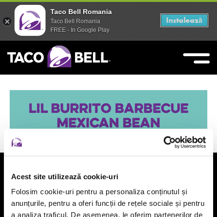
Taco Bell Romania
Taco Bell Romania
Instalează
Instalează
Taco Bell Romania
Taco Bell Romania
FREE - In Google Play
FREE - In Google Play
Skip
to
content
Live Mas
Taco Bell
LIL BURRITO BARBECUE
MEXICAN BEAN
Acest site utilizează cookie-uri
FOLLOW US
Folosim cookie-uri pentru a personaliza conținutul și
anunțurile, pentru a oferi funcții de rețele sociale și pentru
a analiza traficul. De asemenea, le oferim partenerilor de
Newsletter