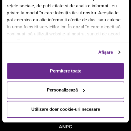
Leave us a message
rețele sociale, de publicitate și de analize informații cu
Terms and conditions
privire la modul în care folosiți site-ul nostru. Aceștia le
Menu product information
pot combina cu alte informații oferite de dvs. sau culese
Confidentiality agreement
în urma folosirii serviciilor lor. În cazul în care alegeți să
GDPR
continuați să utilizați website-ul nostru, sunteți de acord
Cookie Declaration
cu utilizarea modulelor noastre cookie.
Română
(
Romanian
)
Afişare
Tell us how was your experience with us
Permitere toate
FILL IN THE SURVEY >>
CALIFORNIA FRESH FLAVORS SRL
Personalizează
RO37783734, J2017009570409, Rev. Caen (3) - 5611 – Restaurants
Headquarters: Bucureşti District 1, Calea DOROBANŢI, Nr. 239, Room 11,
2nd Floor
Utilizare doar cookie-uri necesare
Places of business
Permits
ANPC