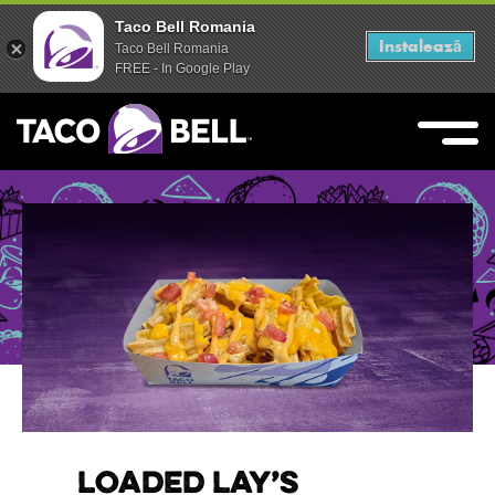
Taco Bell Romania
Taco Bell Romania
Instalează
Instalează
Taco Bell Romania
Taco Bell Romania
FREE - In Google Play
FREE - In Google Play
Skip
to
content
Live Mas
Taco Bell
LOADED LAY’S