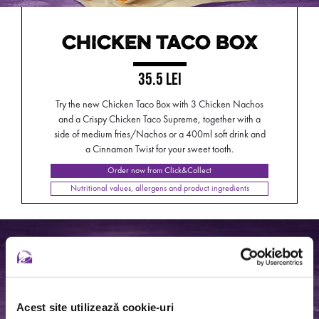
CHICKEN TACO BOX
35.5 LEI
Try the new Chicken Taco Box with 3 Chicken Nachos
and a Crispy Chicken Taco Supreme, together with a
side of medium fries/Nachos or a 400ml soft drink and
a Cinnamon Twist for your sweet tooth.
Order now from Click&Collect
Nutritional values, allergens and product ingredients
Acest site utilizează cookie-uri