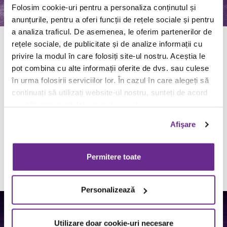
Folosim cookie-uri pentru a personaliza conținutul și
anunțurile, pentru a oferi funcții de rețele sociale și pentru
a analiza traficul. De asemenea, le oferim partenerilor de
BUBBLE GUM
rețele sociale, de publicitate și de analize informații cu
privire la modul în care folosiți site-ul nostru. Aceștia le
MILKSHAKE
pot combina cu alte informații oferite de dvs. sau culese
în urma folosirii serviciilor lor. În cazul în care alegeți să
15.90 LEI
continuați să utilizați website-ul nostru, sunteți de acord
A Milkshake with your favorite childhood flavor? Si!
cu utilizarea modulelor noastre cookie.
That's what happens when you blend ice cream with
milk and bubble gum topping, and you finish it off with
Afişare
whipped cream and some chocolate candy. Limited
edition.
Permitere toate
Order now from Click&Collect
Nutritional values, allergens and product ingredients
Personalizează
Utilizare doar cookie-uri necesare