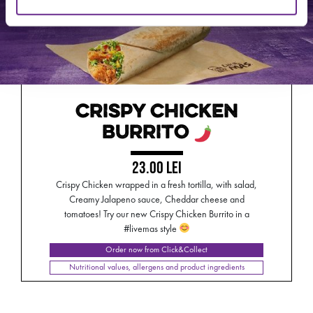
CRISPY CHICKEN
BURRITO
23.00 LEI
Crispy Chicken wrapped in a fresh tortilla, with salad,
Creamy Jalapeno sauce, Cheddar cheese and
tomatoes! Try our new Crispy Chicken Burrito in a
#livemas style
Order now from Click&Collect
Nutritional values, allergens and product ingredients