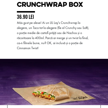
CRUNCHWRAP BOX
36.90 LEI
Más gust pe alese! Ai un LIL Lay's Crunchwrap la
alegere, un Taco tot la alegere (fie el Crunchy sau Soft),
o porție medie de cartofi prăjiți sau de Nachos și o
răcoritoare la 400ml. Parcă ar merge și un twist la final,
ca-n filmele bune, nu? OK, ai inclusă și o porție de
Cinnamon Twist!