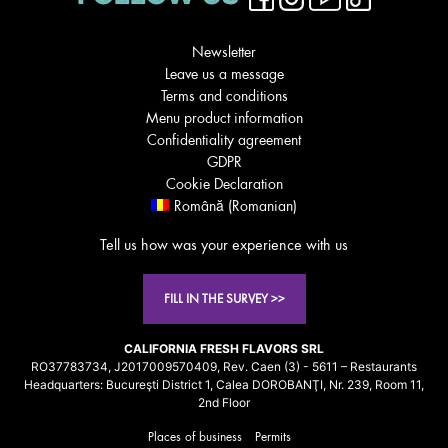
Newsletter
Leave us a message
Terms and conditions
Menu product information
Confidentiality agreement
GDPR
Cookie Declaration
Română
(
Romanian
)
Tell us how was your experience with us
FILL IN THE SURVEY >>
CALIFORNIA FRESH FLAVORS SRL
RO37783734, J2017009570409, Rev. Caen (3) - 5611 – Restaurants
Headquarters: Bucureşti District 1, Calea DOROBANŢI, Nr. 239, Room 11,
2nd Floor
Places of business
Permits