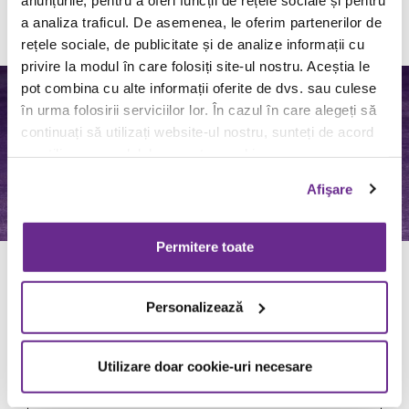
Order now from Click&Collect
a analiza traficul. De asemenea, le oferim partenerilor de
Nutritional values, allergens and product ingredients
rețele sociale, de publicitate și de analize informații cu
privire la modul în care folosiți site-ul nostru. Aceștia le
pot combina cu alte informații oferite de dvs. sau culese
în urma folosirii serviciilor lor. În cazul în care alegeți să
continuați să utilizați website-ul nostru, sunteți de acord
cu utilizarea modulelor noastre cookie.
Afişare
Permitere toate
FRIES (MEDIUM)
Personalizează
Utilizare doar cookie-uri necesare
Order now from Click&Collect
Nutritional values, allergens and product ingredients