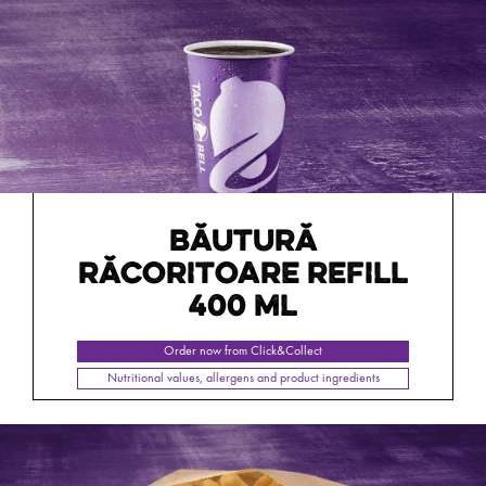
BĂUTURĂ
RĂCORITOARE REFILL
400 ML
Order now from Click&Collect
Nutritional values, allergens and product ingredients