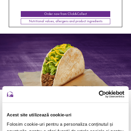
Order now from Click&Collect
Nutritional values, allergens and product ingredients
SOFT TACO
Acest site utilizează cookie-uri
Folosim cookie-uri pentru a personaliza conținutul și
anunțurile, pentru a oferi funcții de rețele sociale și pentru