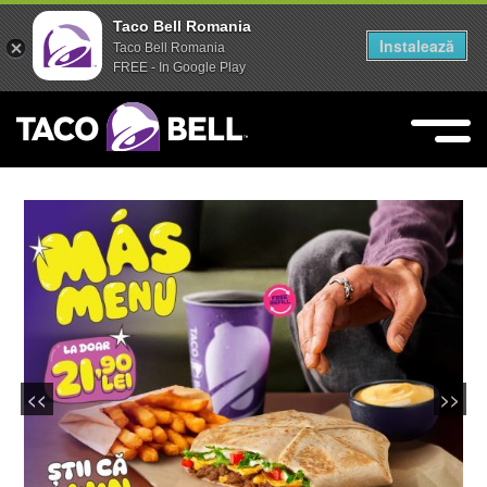
Taco Bell Romania
Taco Bell Romania
Instalează
Instalează
Taco Bell Romania
Taco Bell Romania
FREE - In Google Play
FREE - In Google Play
Skip
to
content
Taco Bell
Live Mas
<<
>>