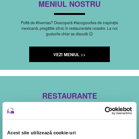
MENIUL NOSTRU
Poftă de #livemas? Descoperă #tacogoodies de inspirație
mexicană, pregătite zilnic în restaurantele noastre. La noi
gusturile chiar se discută 😉
VEZI MENIUL >>
RESTAURANTE
Când ți se face poftă să #livemas, ne găsești la câțiva taco
distanță! Descoperă cel mai apropiat restaurant Taco Bell,
apoi vino să te bucuri de aromele de inspirație mexicană
cu care te-am obișnuit.
Acest site utilizează cookie-uri