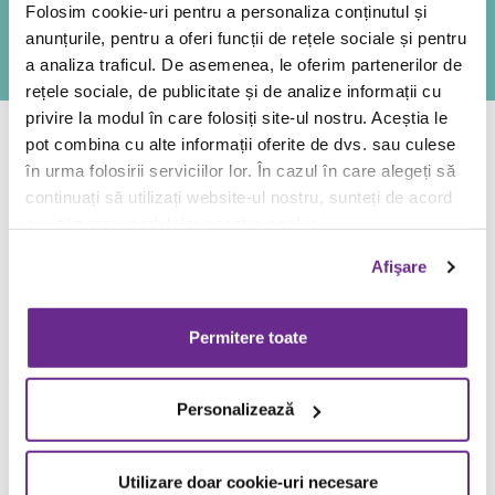
Folosim cookie-uri pentru a personaliza conținutul și
anunțurile, pentru a oferi funcții de rețele sociale și pentru
VEZI LISTA RESTAURANTE >>
a analiza traficul. De asemenea, le oferim partenerilor de
rețele sociale, de publicitate și de analize informații cu
privire la modul în care folosiți site-ul nostru. Aceștia le
pot combina cu alte informații oferite de dvs. sau culese
în urma folosirii serviciilor lor. În cazul în care alegeți să
continuați să utilizați website-ul nostru, sunteți de acord
NEWSLETTER
cu utilizarea modulelor noastre cookie.
Afişare
Dacă ești #tacofan îți aducem spiritul #livemas via email de fiecare
dată când avem noutăți! Completează formularul și #staytuned!
Permitere toate
ABONEAZĂ-TE >>
Personalizează
INSTATACO
Utilizare doar cookie-uri necesare