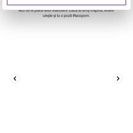
Keep the #livemas mood on!
Vezi ce le place altor #tacofani! Dacă te simți inspirat, share-
uiește și tu o poză #tacoporn.